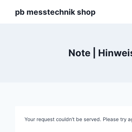
Zum
pb messtechnik shop
Inhalt
springen
Note | Hinwei
Your request couldn’t be served. Please try a