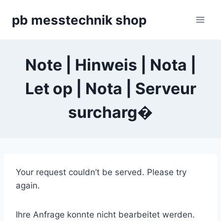
Zum
pb messtechnik shop
Inhalt
springen
Note | Hinweis | Nota |
Let op | Nota | Serveur
surcharg�
Your request couldn’t be served. Please try
again.
Ihre Anfrage konnte nicht bearbeitet werden.