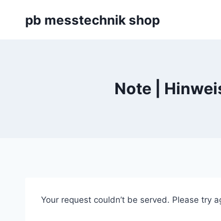
Zum
pb messtechnik shop
Inhalt
springen
Note | Hinwei
Your request couldn’t be served. Please try a