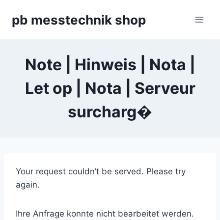
Zum
pb messtechnik shop
Inhalt
springen
Note | Hinweis | Nota |
Let op | Nota | Serveur
surcharg�
Your request couldn’t be served. Please try
again.
Ihre Anfrage konnte nicht bearbeitet werden.