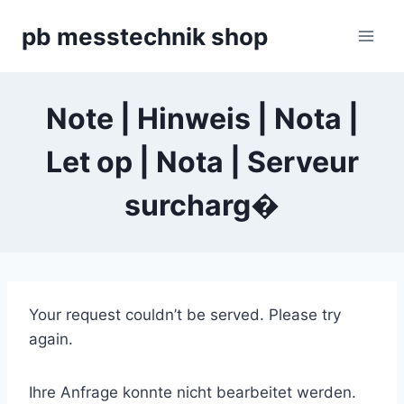
Zum
pb messtechnik shop
Inhalt
springen
Note | Hinweis | Nota |
Let op | Nota | Serveur
surcharg�
Your request couldn’t be served. Please try
again.
Ihre Anfrage konnte nicht bearbeitet werden.