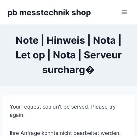
Zum
pb messtechnik shop
Inhalt
springen
Note | Hinweis | Nota |
Let op | Nota | Serveur
surcharg�
Your request couldn’t be served. Please try
again.
Ihre Anfrage konnte nicht bearbeitet werden.