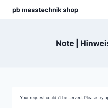
Zum
pb messtechnik shop
Inhalt
springen
Note | Hinwei
Your request couldn’t be served. Please try a