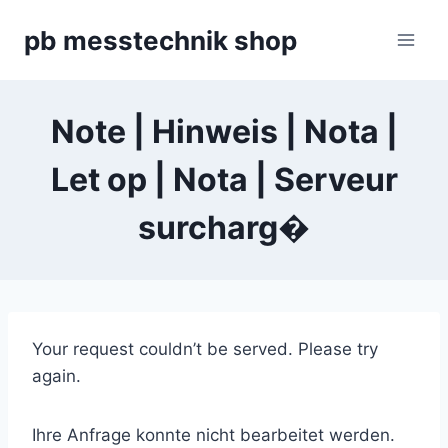
Zum
pb messtechnik shop
Inhalt
springen
Note | Hinweis | Nota |
Let op | Nota | Serveur
surcharg�
Your request couldn’t be served. Please try
again.
Ihre Anfrage konnte nicht bearbeitet werden.