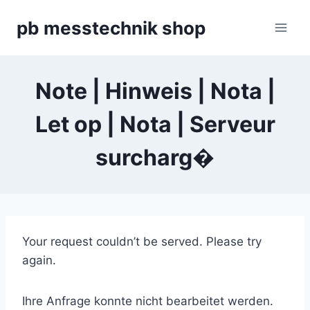
Zum
pb messtechnik shop
Inhalt
springen
Note | Hinweis | Nota |
Let op | Nota | Serveur
surcharg�
Your request couldn’t be served. Please try
again.
Ihre Anfrage konnte nicht bearbeitet werden.