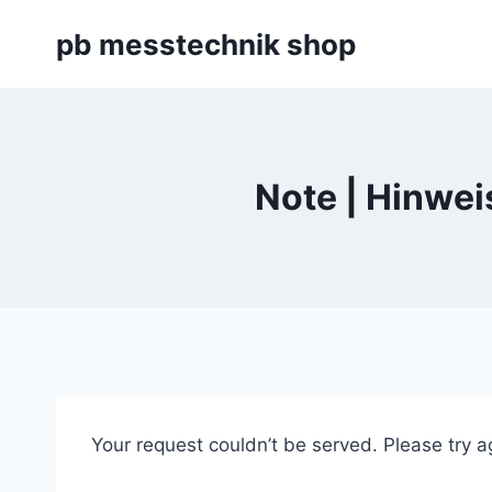
Zum
pb messtechnik shop
Inhalt
springen
Note | Hinwei
Your request couldn’t be served. Please try a