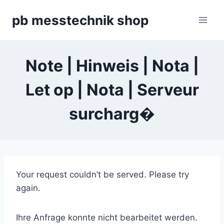
Zum
pb messtechnik shop
Inhalt
springen
Note | Hinweis | Nota |
Let op | Nota | Serveur
surcharg�
Your request couldn’t be served. Please try
again.
Ihre Anfrage konnte nicht bearbeitet werden.