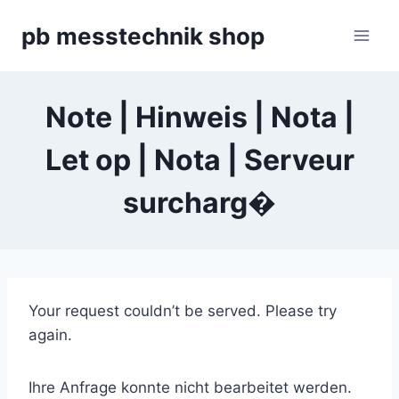
Zum
pb messtechnik shop
Inhalt
springen
Note | Hinweis | Nota |
Let op | Nota | Serveur
surcharg�
Your request couldn’t be served. Please try
again.
Ihre Anfrage konnte nicht bearbeitet werden.