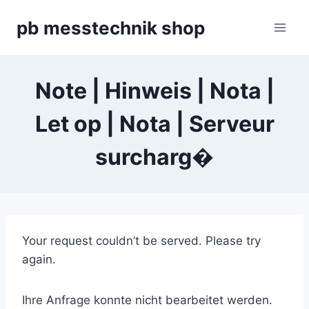
Zum
pb messtechnik shop
Inhalt
springen
Note | Hinweis | Nota |
Let op | Nota | Serveur
surcharg�
Your request couldn’t be served. Please try
again.
Ihre Anfrage konnte nicht bearbeitet werden.