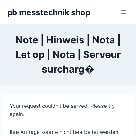
Zum
pb messtechnik shop
Inhalt
springen
Note | Hinweis | Nota |
Let op | Nota | Serveur
surcharg�
Your request couldn’t be served. Please try
again.
Ihre Anfrage konnte nicht bearbeitet werden.