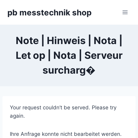
Zum
pb messtechnik shop
Inhalt
springen
Note | Hinweis | Nota |
Let op | Nota | Serveur
surcharg�
Your request couldn’t be served. Please try
again.
Ihre Anfrage konnte nicht bearbeitet werden.