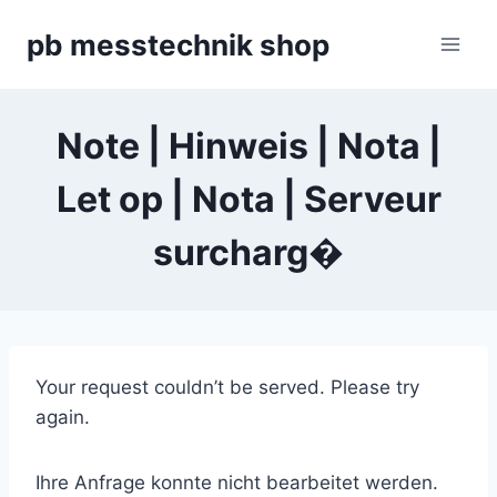
Zum
pb messtechnik shop
Inhalt
springen
Note | Hinweis | Nota |
Let op | Nota | Serveur
surcharg�
Your request couldn’t be served. Please try
again.
Ihre Anfrage konnte nicht bearbeitet werden.