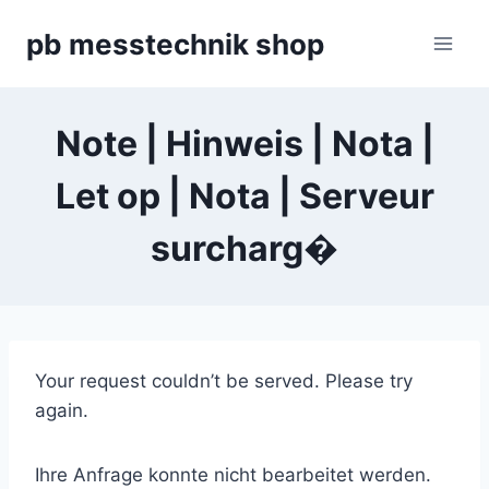
Zum
pb messtechnik shop
Inhalt
springen
Note | Hinweis | Nota |
Let op | Nota | Serveur
surcharg�
Your request couldn’t be served. Please try
again.
Ihre Anfrage konnte nicht bearbeitet werden.