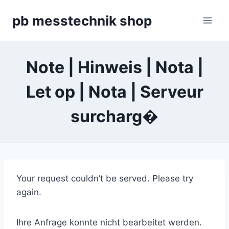
Zum
pb messtechnik shop
Inhalt
springen
Note | Hinweis | Nota |
Let op | Nota | Serveur
surcharg�
Your request couldn’t be served. Please try
again.
Ihre Anfrage konnte nicht bearbeitet werden.