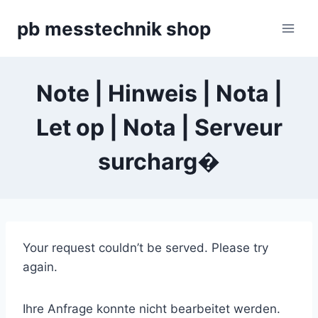
Zum
pb messtechnik shop
Inhalt
springen
Note | Hinweis | Nota |
Let op | Nota | Serveur
surcharg�
Your request couldn’t be served. Please try
again.
Ihre Anfrage konnte nicht bearbeitet werden.