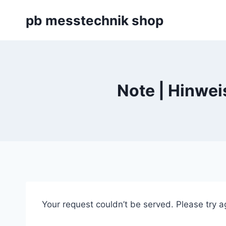
Zum
pb messtechnik shop
Inhalt
springen
Note | Hinwei
Your request couldn’t be served. Please try a