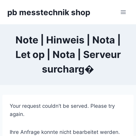
Zum
pb messtechnik shop
Inhalt
springen
Note | Hinweis | Nota |
Let op | Nota | Serveur
surcharg�
Your request couldn’t be served. Please try
again.
Ihre Anfrage konnte nicht bearbeitet werden.