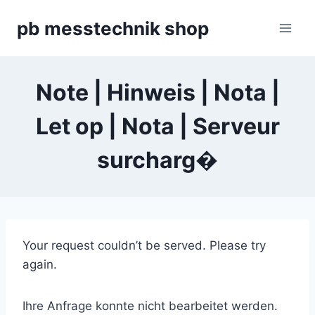
Zum
pb messtechnik shop
Inhalt
springen
Note | Hinweis | Nota |
Let op | Nota | Serveur
surcharg�
Your request couldn’t be served. Please try
again.
Ihre Anfrage konnte nicht bearbeitet werden.