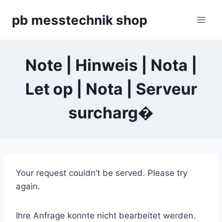
Zum
pb messtechnik shop
Inhalt
springen
Note | Hinweis | Nota |
Let op | Nota | Serveur
surcharg�
Your request couldn’t be served. Please try
again.
Ihre Anfrage konnte nicht bearbeitet werden.