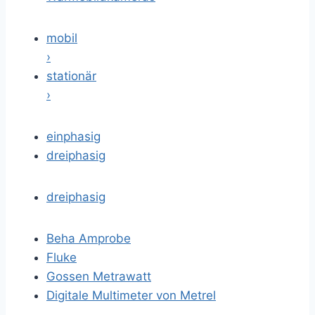
mobil
›
stationär
›
einphasig
dreiphasig
dreiphasig
Beha Amprobe
Fluke
Gossen Metrawatt
Digitale Multimeter von Metrel