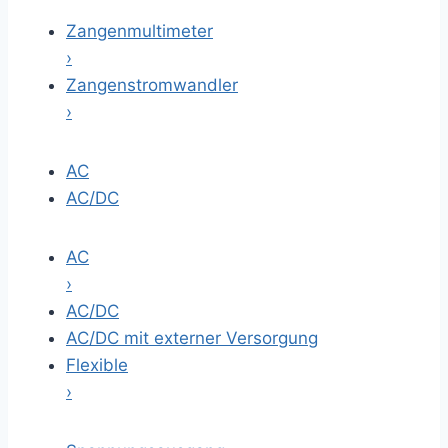
Zangenmultimeter
›
Zangenstromwandler
›
AC
AC/DC
AC
›
AC/DC
AC/DC mit externer Versorgung
Flexible
›