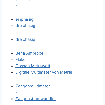
›
einphasig
dreiphasig
dreiphasig
Beha Amprobe
Fluke
Gossen Metrawatt
Digitale Multimeter von Metrel
Zangenmultimeter
›
Zangenstromwandler