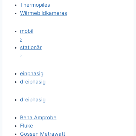
Thermopiles
Wärmebildkameras
mobil
›
stationär
›
einphasig
dreiphasig
dreiphasig
Beha Amprobe
Fluke
Gossen Metrawatt