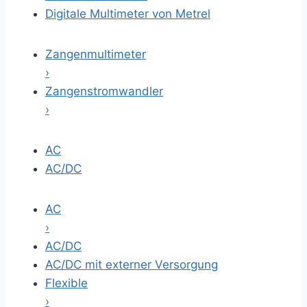
Digitale Multimeter von Metrel
Zangenmultimeter
›
Zangenstromwandler
›
AC
AC/DC
AC
›
AC/DC
AC/DC mit externer Versorgung
Flexible
›