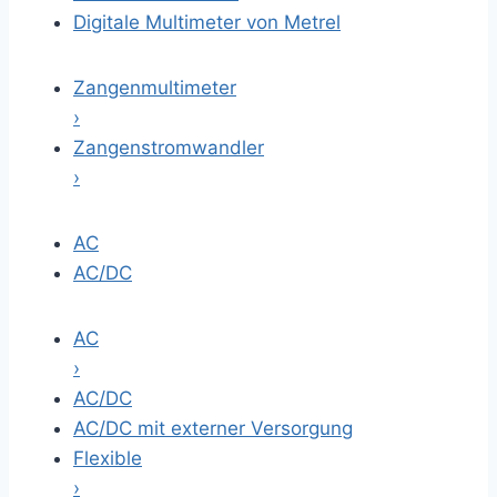
Digitale Multimeter von Metrel
Zangenmultimeter
›
Zangenstromwandler
›
AC
AC/DC
AC
›
AC/DC
AC/DC mit externer Versorgung
Flexible
›