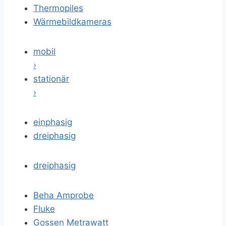
Thermopiles
Wärmebildkameras
mobil
›
stationär
›
einphasig
dreiphasig
dreiphasig
Beha Amprobe
Fluke
Gossen Metrawatt