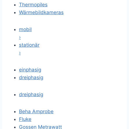
Thermopiles
Wärmebildkameras
mobil
›
stationär
›
einphasig
dreiphasig
dreiphasig
Beha Amprobe
Fluke
Gossen Metrawatt