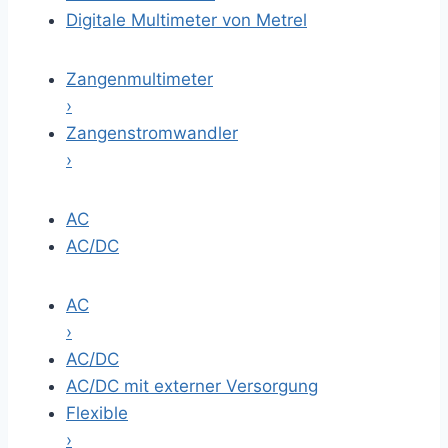
Digitale Multimeter von Metrel
Zangenmultimeter
›
Zangenstromwandler
›
AC
AC/DC
AC
›
AC/DC
AC/DC mit externer Versorgung
Flexible
›