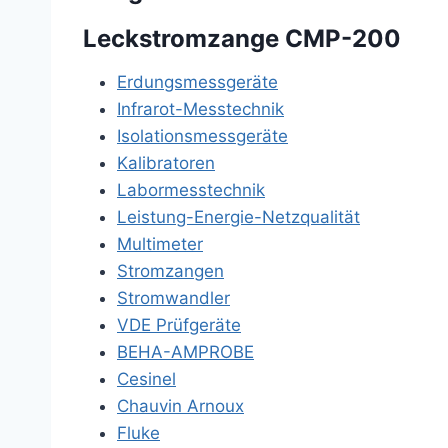
Leckstromzange CMP-200
Erdungsmessgeräte
Infrarot-Messtechnik
Isolationsmessgeräte
Kalibratoren
Labormesstechnik
Leistung-Energie-Netzqualität
Multimeter
Stromzangen
Stromwandler
VDE Prüfgeräte
BEHA-AMPROBE
Cesinel
Chauvin Arnoux
Fluke