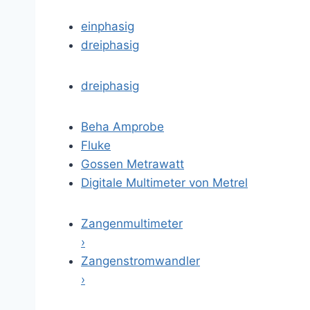
einphasig
dreiphasig
dreiphasig
Beha Amprobe
Fluke
Gossen Metrawatt
Digitale Multimeter von Metrel
Zangenmultimeter
›
Zangenstromwandler
›