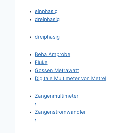
einphasig
dreiphasig
dreiphasig
Beha Amprobe
Fluke
Gossen Metrawatt
Digitale Multimeter von Metrel
Zangenmultimeter
›
Zangenstromwandler
›