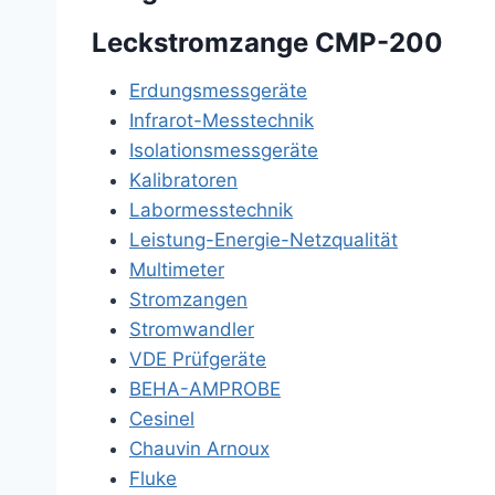
Leckstromzange CMP-200
Erdungsmessgeräte
Infrarot-Messtechnik
Isolationsmessgeräte
Kalibratoren
Labormesstechnik
Leistung-Energie-Netzqualität
Multimeter
Stromzangen
Stromwandler
VDE Prüfgeräte
BEHA-AMPROBE
Cesinel
Chauvin Arnoux
Fluke