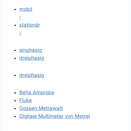
mobil
›
stationär
›
einphasig
dreiphasig
dreiphasig
Beha Amprobe
Fluke
Gossen Metrawatt
Digitale Multimeter von Metrel