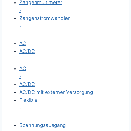
Zangenmultimeter
›
Zangenstromwandler
›
AC
AC/DC
AC
›
AC/DC
AC/DC mit externer Versorgung
Flexible
›
Spannungsausgang