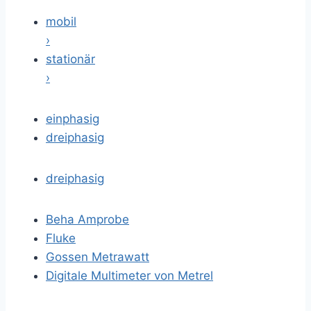
mobil
›
stationär
›
einphasig
dreiphasig
dreiphasig
Beha Amprobe
Fluke
Gossen Metrawatt
Digitale Multimeter von Metrel