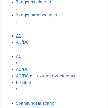
Zangenmultimeter
›
Zangenstromwandler
›
AC
AC/DC
AC
›
AC/DC
AC/DC mit externer Versorgung
Flexible
›
Spannungsausgang