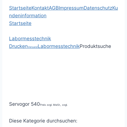
Startseite
Kontakt
AGB
Impressum
Datenschutz
Ku
ndeninformation
Startseite
Labormesstechnik
Drucken
Labormesstechnik
Produktsuche
Versand
Servogor 540
Preis zzgl. MwSt., zzgl.
Diese Kategorie durchsuchen: