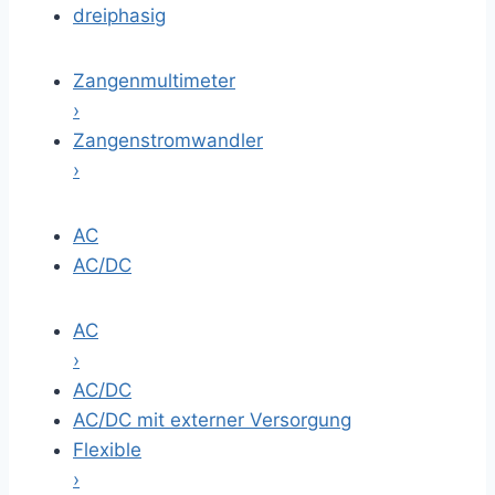
dreiphasig
Zangenmultimeter
›
Zangenstromwandler
›
AC
AC/DC
AC
›
AC/DC
AC/DC mit externer Versorgung
Flexible
›