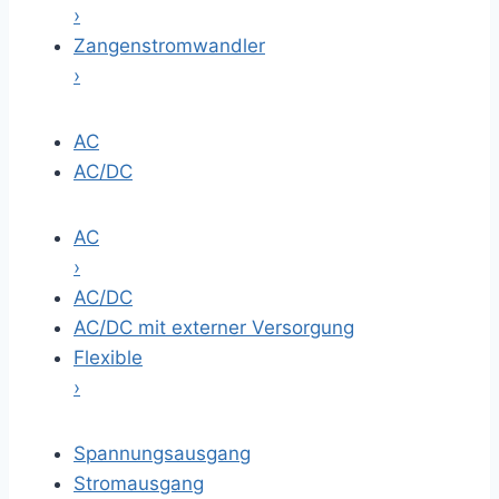
›
Zangenstromwandler
›
AC
AC/DC
AC
›
AC/DC
AC/DC mit externer Versorgung
Flexible
›
Spannungsausgang
Stromausgang