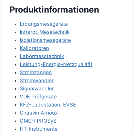
Produktinformationen
Erdungsmessgeräte
Infrarot-Messtechnik
Isolationsmessgeräte
Kalibratoren
Labormesstechnik
Leistung-Energie-Netzqualität
Stromzangen
Stromwandler
Signalwandler
VDE Prüfgeräte
KFZ-Ladestation, EVSE
Chauvin Arnoux
GMC-I PROSyS
HT-Instruments