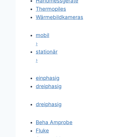
Handmessgeräte
Thermopiles
Wärmebildkameras
mobil
›
stationär
›
einphasig
dreiphasig
dreiphasig
Beha Amprobe
Fluke