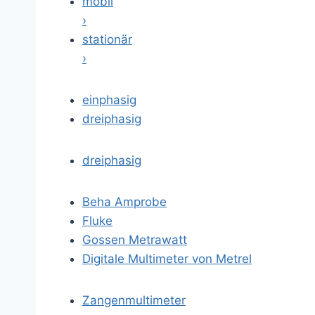
mobil
›
stationär
›
einphasig
dreiphasig
dreiphasig
Beha Amprobe
Fluke
Gossen Metrawatt
Digitale Multimeter von Metrel
Zangenmultimeter