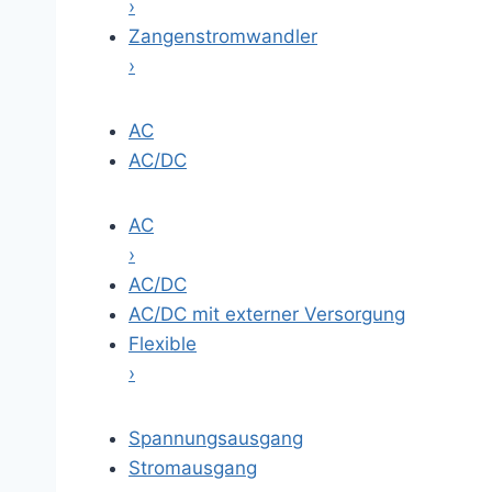
›
Zangenstromwandler
›
AC
AC/DC
AC
›
AC/DC
AC/DC mit externer Versorgung
Flexible
›
Spannungsausgang
Stromausgang