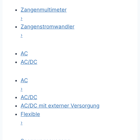
Zangenmultimeter
›
Zangenstromwandler
›
AC
AC/DC
AC
›
AC/DC
AC/DC mit externer Versorgung
Flexible
›