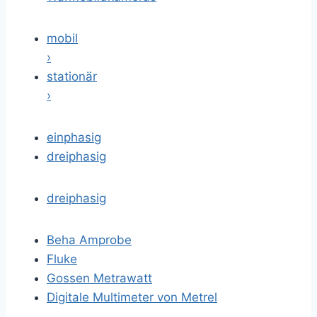
mobil
›
stationär
›
einphasig
dreiphasig
dreiphasig
Beha Amprobe
Fluke
Gossen Metrawatt
Digitale Multimeter von Metrel