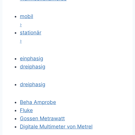
mobil
›
stationär
›
einphasig
dreiphasig
dreiphasig
Beha Amprobe
Fluke
Gossen Metrawatt
Digitale Multimeter von Metrel