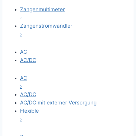
Zangenmultimeter
›
Zangenstromwandler
›
AC
AC/DC
AC
›
AC/DC
AC/DC mit externer Versorgung
Flexible
›