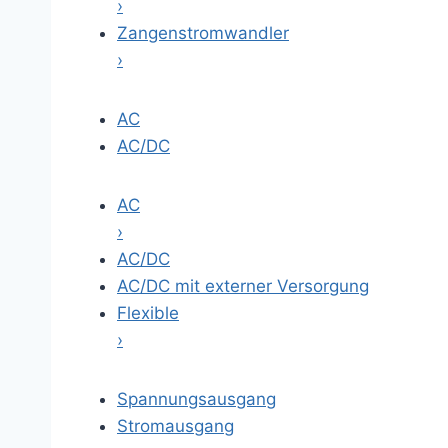
›
Zangenstromwandler
›
AC
AC/DC
AC
›
AC/DC
AC/DC mit externer Versorgung
Flexible
›
Spannungsausgang
Stromausgang