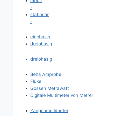
mobil
›
stationär
›
einphasig
dreiphasig
dreiphasig
Beha Amprobe
Fluke
Gossen Metrawatt
Digitale Multimeter von Metrel
Zangenmultimeter