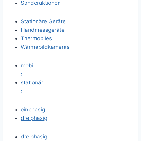
Sonderaktionen
Stationäre Geräte
Handmessgeräte
Thermopiles
Wärmebildkameras
mobil
›
stationär
›
einphasig
dreiphasig
dreiphasig