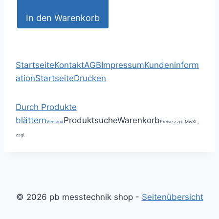
In den Warenkorb
Startseite
Kontakt
AGB
Impressum
Kundeninform
ation
Startseite
Drucken
Durch Produkte
blättern
Produktsuche
Warenkorb
Versand
Preise zzgl. MwSt.,
zzgl.
© 2026 pb messtechnik shop -
Seitenübersicht