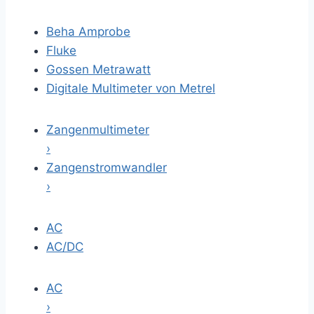
Beha Amprobe
Fluke
Gossen Metrawatt
Digitale Multimeter von Metrel
Zangenmultimeter
›
Zangenstromwandler
›
AC
AC/DC
AC
›