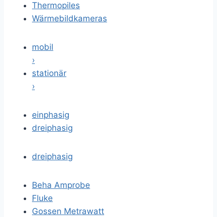
Thermopiles
Wärmebildkameras
mobil
›
stationär
›
einphasig
dreiphasig
dreiphasig
Beha Amprobe
Fluke
Gossen Metrawatt