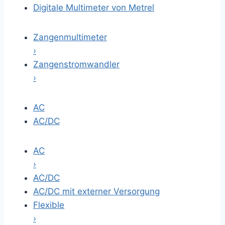
Digitale Multimeter von Metrel
Zangenmultimeter
›
Zangenstromwandler
›
AC
AC/DC
AC
›
AC/DC
AC/DC mit externer Versorgung
Flexible
›