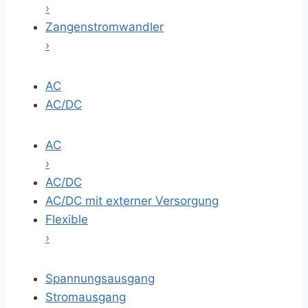
›
Zangenstromwandler
›
AC
AC/DC
AC
›
AC/DC
AC/DC mit externer Versorgung
Flexible
›
Spannungsausgang
Stromausgang