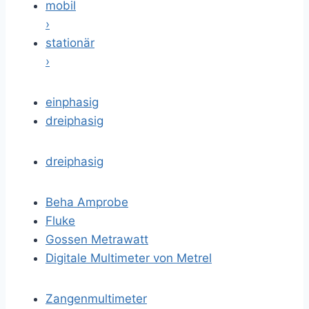
mobil
›
stationär
›
einphasig
dreiphasig
dreiphasig
Beha Amprobe
Fluke
Gossen Metrawatt
Digitale Multimeter von Metrel
Zangenmultimeter