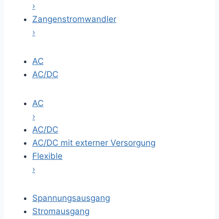
›
Zangenstromwandler
›
AC
AC/DC
AC
›
AC/DC
AC/DC mit externer Versorgung
Flexible
›
Spannungsausgang
Stromausgang