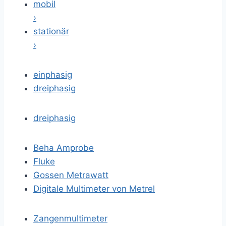
mobil
›
stationär
›
einphasig
dreiphasig
dreiphasig
Beha Amprobe
Fluke
Gossen Metrawatt
Digitale Multimeter von Metrel
Zangenmultimeter