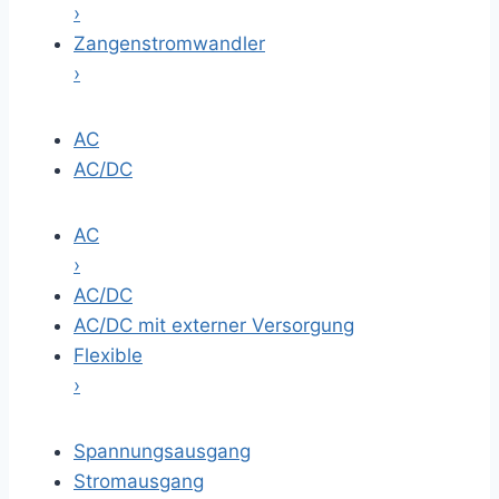
›
Zangenstromwandler
›
AC
AC/DC
AC
›
AC/DC
AC/DC mit externer Versorgung
Flexible
›
Spannungsausgang
Stromausgang