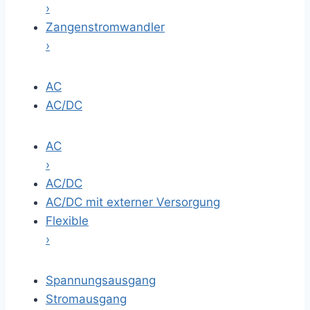
›
Zangenstromwandler
›
AC
AC/DC
AC
›
AC/DC
AC/DC mit externer Versorgung
Flexible
›
Spannungsausgang
Stromausgang