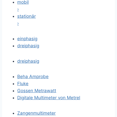
mobil
›
stationär
›
einphasig
dreiphasig
dreiphasig
Beha Amprobe
Fluke
Gossen Metrawatt
Digitale Multimeter von Metrel
Zangenmultimeter