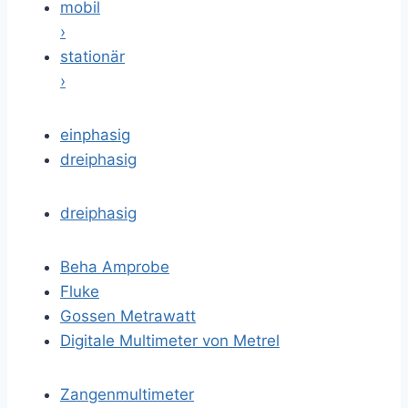
mobil
›
stationär
›
einphasig
dreiphasig
dreiphasig
Beha Amprobe
Fluke
Gossen Metrawatt
Digitale Multimeter von Metrel
Zangenmultimeter