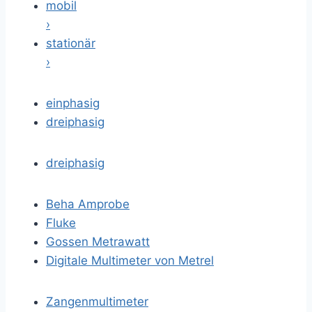
mobil
›
stationär
›
einphasig
dreiphasig
dreiphasig
Beha Amprobe
Fluke
Gossen Metrawatt
Digitale Multimeter von Metrel
Zangenmultimeter