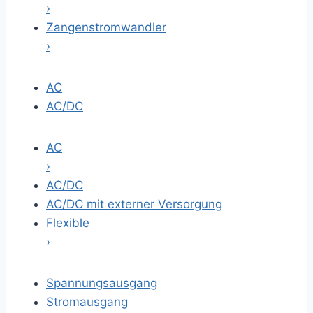
›
Zangenstromwandler
›
AC
AC/DC
AC
›
AC/DC
AC/DC mit externer Versorgung
Flexible
›
Spannungsausgang
Stromausgang