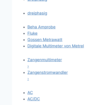
dreiphasig
Beha Amprobe
Fluke
Gossen Metrawatt
Digitale Multimeter von Metrel
Zangenmultimeter
›
Zangenstromwandler
›
AC
AC/DC