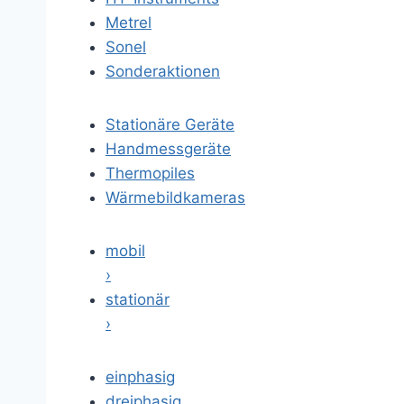
Metrel
Sonel
Sonderaktionen
Stationäre Geräte
Handmessgeräte
Thermopiles
Wärmebildkameras
mobil
›
stationär
›
einphasig
dreiphasig